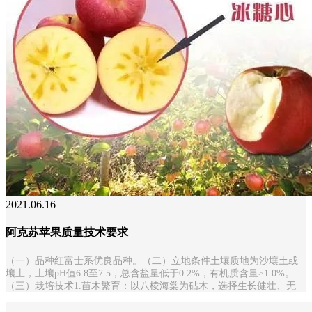
2021.06.16
阿克苏苹果质量技术要求
（一）品种红富士系优良品种。（二）立地条件土壤质地为沙壤土或
壤土，土壤pH值6.8至7.5，总含盐量低于0.2%，有机质含量≥1.0%。
（三）栽培技术1.苗木繁育：以八棱海棠为砧木，选择生长健壮、无