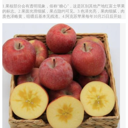
1.果核部分会有透明现象，俗称“糖心”，这是区别其他产地红富士苹果
的标志。2.果面光滑细腻，果点隐约可见。3.色泽光亮，果肉细腻，肉
质色泽略黄，咀嚼后基本无残渣。4.阿克苏苹果每年10月25日后开始